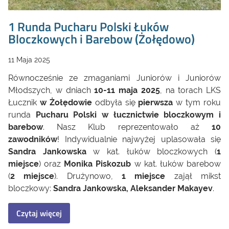
1 Runda Pucharu Polski Łuków
Bloczkowych i Barebow (Żołędowo)
11 Maja 2025
Równocześnie ze zmaganiami Juniorów i Juniorów
Młodszych, w dniach
10-11 maja 2025
, na torach LKS
Łucznik
w Żołędowie
odbyła się
pierwsza
w tym roku
runda
Pucharu Polski w łucznictwie bloczkowym i
barebow
. Nasz Klub reprezentowało aż
10
zawodników
! Indywidualnie najwyżej uplasowała się
Sandra Jankowska
w kat. łuków bloczkowych (
1
miejsce
) oraz
Monika Piskozub
w kat. łuków barebow
(
2 miejsce
). Drużynowo,
1 miejsce
zajął mikst
bloczkowy:
Sandra Jankowska, Aleksander Makayev
.
Czytaj więcej