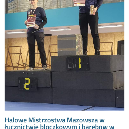
Halowe Mistrzostwa Mazowsza w
łucznictwie bloczkowym i barebow w