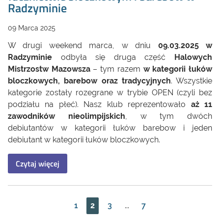
Radzyminie
09 Marca 2025
W drugi weekend marca, w dniu
09.03.2025 w
Radzyminie
odbyła się druga część
Halowych
Mistrzostw Mazowsza
– tym razem
w kategorii łuków
bloczkowych, barebow oraz tradycyjnych
. Wszystkie
kategorie zostały rozegrane w trybie OPEN (czyli bez
podziału na płeć). Nasz klub reprezentowało
aż 11
zawodników nieolimpijskich
, w tym dwóch
debiutantów w kategorii łuków barebow i jeden
debiutant w kategorii łuków bloczkowych.
Czytaj więcej
1
2
3
...
7